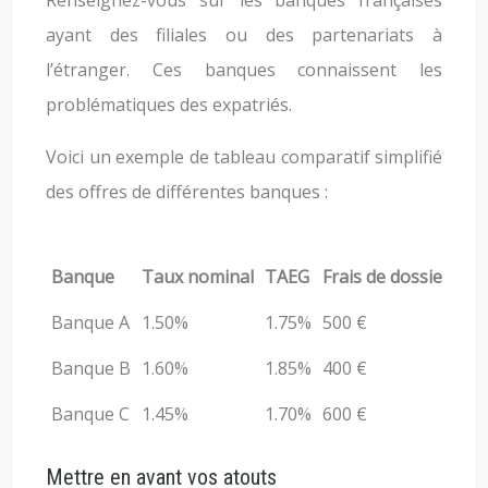
Renseignez-vous sur les banques françaises
ayant des filiales ou des partenariats à
l’étranger. Ces banques connaissent les
problématiques des expatriés.
Voici un exemple de tableau comparatif simplifié
des offres de différentes banques :
Banque
Taux nominal
TAEG
Frais de dossier
As
Banque A
1.50%
1.75%
500 €
0.
Banque B
1.60%
1.85%
400 €
0.
Banque C
1.45%
1.70%
600 €
0.
Mettre en avant vos atouts