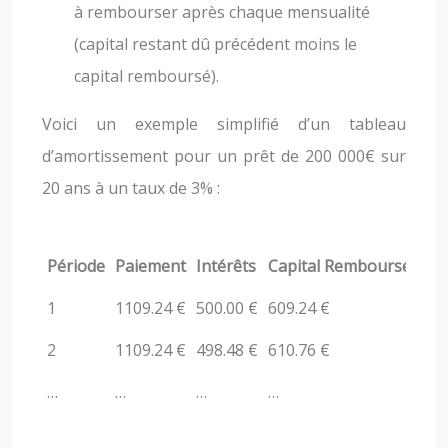
à rembourser après chaque mensualité
(capital restant dû précédent moins le
capital remboursé).
Voici un exemple simplifié d’un tableau
d’amortissement pour un prêt de 200 000€ sur
20 ans à un taux de 3% :
Période
Paiement
Intérêts
Capital Remboursé
Cap
1
1109.24 €
500.00 €
609.24 €
199
2
1109.24 €
498.48 €
610.76 €
198
…
…
…
…
…